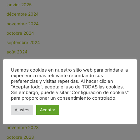
janvier 2025
décembre 2024
novembre 2024
octobre 2024
septembre 2024
août 2024
juillet 2024
Usamos cookies en nuestro sitio web para brindarle la
juin 2024
experiencia más relevante recordando sus
mai 2024
preferencias y visitas repetidas. Al hacer clic en
"Aceptar todo", acepta el uso de TODAS las cookies.
avril 2024
Sin embargo, puede visitar "Configuración de cookies"
para proporcionar un consentimiento controlado.
mars 2024
janvier 2024
Ajustes
Aceptar
décembre 2023
novembre 2023
octobre 2023