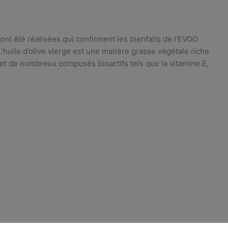
nt été réalisées qui confirment les bienfaits de l’EVOO
 L’huile d’olive vierge est une matière grasse végétale riche
et de nombreux composés bioactifs tels que la vitamine E,