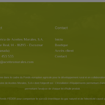
ct
Contact
rica de Aceites Morales, S.A.
Inicio
le Real, 14 - 18293 - Escoznar
Boutique
anada)
Accès client
 453 533
Contact
o@aceitesmorales.com
ne dans le cadre du Fonds européen agricole pour le développement rural et en collaboratio
l’usine de Aceites Morales, S.A » dont l’objectif est : L’installation d’équipements permettant d’a
permettant l’analyse de chaque lot d’huile produit.
fonds FEDER pour compenser le surcoût énerétique du gaz naturel et de l’electricité causé pa