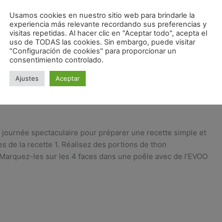
Usamos cookies en nuestro sitio web para brindarle la
experiencia más relevante recordando sus preferencias y
visitas repetidas. Al hacer clic en "Aceptar todo", acepta el
uso de TODAS las cookies. Sin embargo, puede visitar
"Configuración de cookies" para proporcionar un
consentimiento controlado.
Ajustes
Aceptar
e d’ail blanc et d’algues wakame
e journée spectaculaire pour préparer une recette simple et
s de la recette 1. Réalisez des portions de thon
. Marquez-les sur les 4 faces dans une poêle avec de l’EVOO