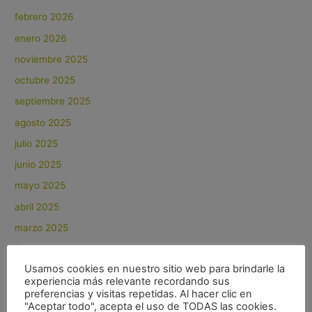
febrero 2026
enero 2026
noviembre 2025
octubre 2025
septiembre 2025
agosto 2025
julio 2025
junio 2025
mayo 2025
abril 2025
marzo 2025
febrero 2025
Usamos cookies en nuestro sitio web para brindarle la
enero 2025
experiencia más relevante recordando sus
diciembre 2024
preferencias y visitas repetidas. Al hacer clic en
"Aceptar todo", acepta el uso de TODAS las cookies.
noviembre 2024