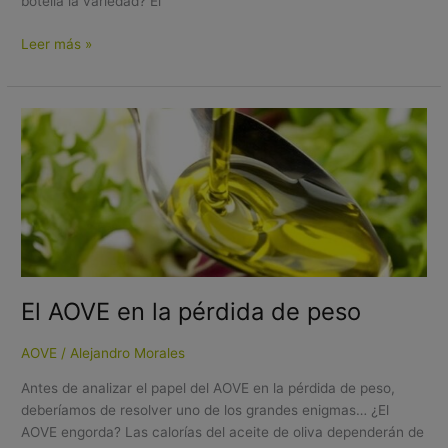
botella la variedad? El
Leer más »
El
AOVE
en
la
pérdida
de
peso
El AOVE en la pérdida de peso
AOVE
/
Alejandro Morales
Antes de analizar el papel del AOVE en la pérdida de peso,
deberíamos de resolver uno de los grandes enigmas… ¿El
AOVE engorda? Las calorías del aceite de oliva dependerán de