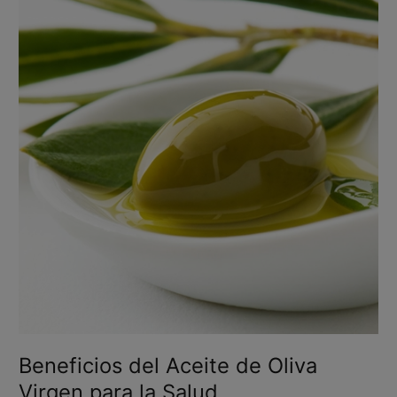
Beneficios
del
Aceite
de
Oliva
Virgen
para
la
Salud
Beneficios del Aceite de Oliva
Virgen para la Salud