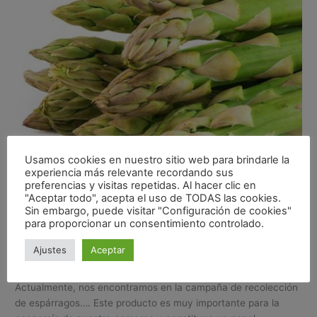
AOVE:
Usamos cookies en nuestro sitio web para brindarle la
experiencia más relevante recordando sus
preferencias y visitas repetidas. Al hacer clic en
"Aceptar todo", acepta el uso de TODAS las cookies.
3 RECETAS DE ESPÁRRAGOS
Sin embargo, puede visitar "Configuración de cookies"
para proporcionar un consentimiento controlado.
TRIGUEROS Y AOVE:
Ajustes
Aceptar
Recetas
/
Alejandro Morales
Actualmente, nos encontramos en la campaña de recolección
de espárragos…. Este producto es muy importante para la