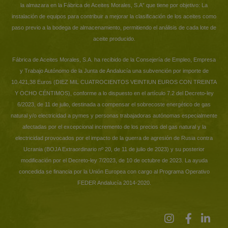
la almazara en la Fábrica de Aceites Morales, S.A” que tiene por objetivo: La
instalación de equipos para contribuir a mejorar la clasificación de los aceites como
paso previo a la bodega de almacenamiento, permitiendo el análisis de cada lote de
aceite producido.
Fábrica de Aceites Morales, S.A. ha recibido de la Consejería de Empleo, Empresa
y Trabajo Autónomo de la Junta de Andalucía una subvención por importe de
10.421,38 Euros (DIEZ MIL CUATROCIENTOS VEINTIUN EUROS CON TREINTA
Y OCHO CÉNTIMOS), conforme a lo dispuesto en el artículo 7.2 del Decreto-ley
6/2023, de 11 de julio, destinada a compensar el sobrecoste energético de gas
natural y/o electricidad a pymes y personas trabajadoras autónomas especialmente
afectadas por el excepcional incremento de los precios del gas natural y la
electricidad provocados por el impacto de la guerra de agresión de Rusia contra
Ucrania (BOJA Extraordinario nº 20, de 11 de julio de 2023) y su posterior
modificación por el Decreto-ley 7/2023, de 10 de octubre de 2023. La ayuda
concedida se financia por la Unión Europea con cargo al Programa Operativo
FEDER Andalucía 2014-2020.