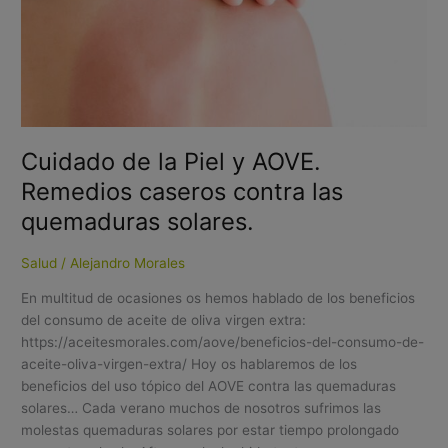
la
Piel
y
AOVE.
Remedios
caseros
contra
Cuidado de la Piel y AOVE.
las
Remedios caseros contra las
quemaduras
solares.
quemaduras solares.
Salud
/
Alejandro Morales
En multitud de ocasiones os hemos hablado de los beneficios
del consumo de aceite de oliva virgen extra:
https://aceitesmorales.com/aove/beneficios-del-consumo-de-
aceite-oliva-virgen-extra/ Hoy os hablaremos de los
beneficios del uso tópico del AOVE contra las quemaduras
solares… Cada verano muchos de nosotros sufrimos las
molestas quemaduras solares por estar tiempo prolongado