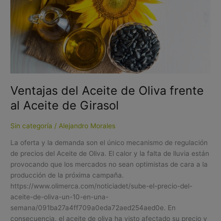
del
Aceite
de
Oliva
frente
al
Aceite
de
Ventajas del Aceite de Oliva frente
Girasol
al Aceite de Girasol
Sin categoría
/
Alejandro Morales
La oferta y la demanda son el único mecanismo de regulación
de precios del Aceite de Oliva. El calor y la falta de lluvia están
provocando que los mercados no sean optimistas de cara a la
producción de la próxima campaña.
https://www.olimerca.com/noticiadet/sube-el-precio-del-
aceite-de-oliva-un-10-en-una-
semana/091ba27a4ff709a0eda72aed254aed0e. En
consecuencia, el aceite de oliva ha visto afectado su precio y